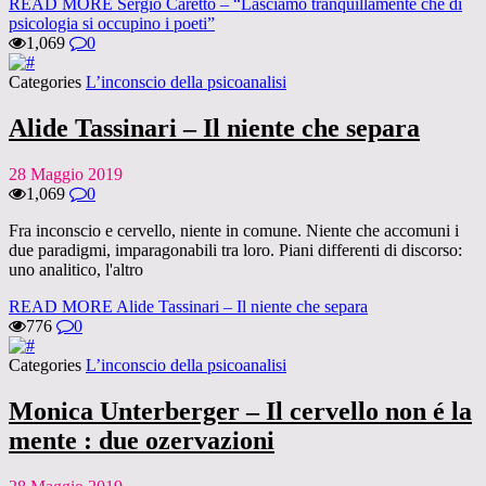
READ MORE
Sergio Caretto – “Lasciamo tranquillamente che di
psicologia si occupino i poeti”
1,069
0
Categories
L’inconscio della psicoanalisi
Alide Tassinari – Il niente che separa
28 Maggio 2019
1,069
0
Fra inconscio e cervello, niente in comune. Niente che accomuni i
due paradigmi, imparagonabili tra loro. Piani differenti di discorso:
uno analitico, l'altro
READ MORE
Alide Tassinari – Il niente che separa
776
0
Categories
L’inconscio della psicoanalisi
Monica Unterberger – Il cervello non é la
mente : due ozervazioni