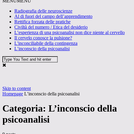
MENU
MENU
Radiografia delle neuroscienze
Al di fuori del campo dell’apprendimento
Rettifica forzata delle pratiche
Civiltà del numero / Etica del desiderio
L’esperienza di una psicoanalisi non dice niente al cervello
Il cervelo conosce la pulsione?
L'inconciliabile della contingenza
L’inconscio della psicoanalisi
Skip to content
Homepage
L’inconscio della psicoanalisi
Categoria: L’inconscio della
psicoanalisi