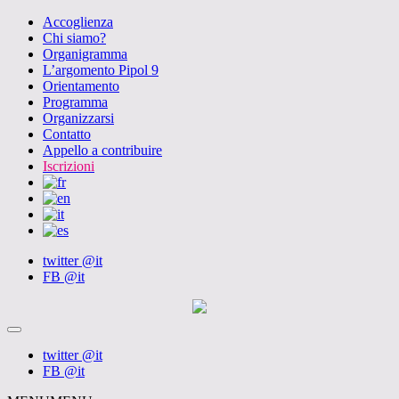
Accoglienza
Chi siamo?
Organigramma
L’argomento Pipol 9
Orientamento
Programma
Organizzarsi
Contatto
Appello a contribuire
Iscrizioni
twitter @it
FB @it
twitter @it
FB @it