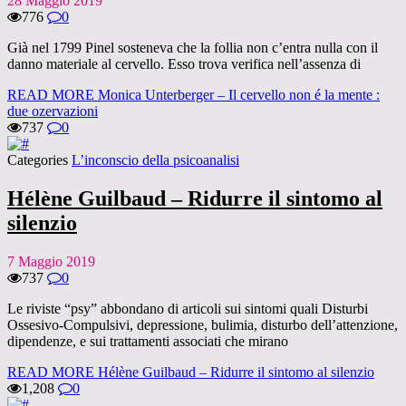
28 Maggio 2019
776
0
Già nel 1799 Pinel sosteneva che la follia non c’entra nulla con il
danno materiale al cervello. Esso trova verifica nell’assenza di
READ MORE
Monica Unterberger – Il cervello non é la mente :
due ozervazioni
737
0
Categories
L’inconscio della psicoanalisi
Hélène Guilbaud – Ridurre il sintomo al
silenzio
7 Maggio 2019
737
0
Le riviste “psy” abbondano di articoli sui sintomi quali Disturbi
Ossesivo-Compulsivi, depressione, bulimia, disturbo dell’attenzione,
dipendenze, e sui trattamenti associati che mirano
READ MORE
Hélène Guilbaud – Ridurre il sintomo al silenzio
1,208
0