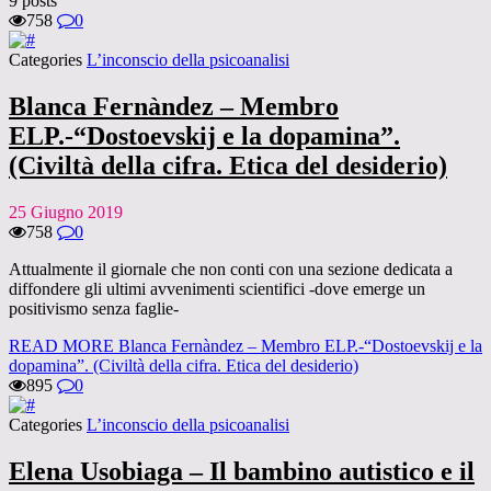
9 posts
758
0
Categories
L’inconscio della psicoanalisi
Blanca Fernàndez – Membro
ELP.-“Dostoevskij e la dopamina”.
(Civiltà della cifra. Etica del desiderio)
25 Giugno 2019
758
0
Attualmente il giornale che non conti con una sezione dedicata a
diffondere gli ultimi avvenimenti scientifici -dove emerge un
positivismo senza faglie-
READ MORE
Blanca Fernàndez – Membro ELP.-“Dostoevskij e la
dopamina”. (Civiltà della cifra. Etica del desiderio)
895
0
Categories
L’inconscio della psicoanalisi
Elena Usobiaga – Il bambino autistico e il