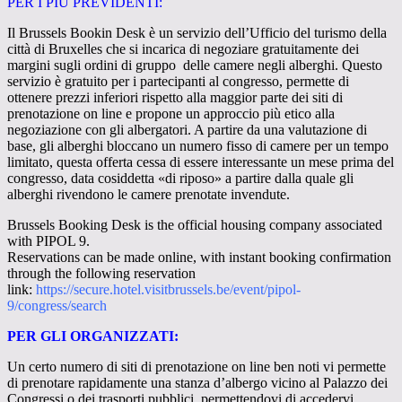
PER I PIÙ PREVIDENTI:
Il Brussels Bookin Desk è un servizio dellʼUfficio del turismo della
città di Bruxelles che si incarica di negoziare gratuitamente dei
margini sugli ordini di gruppo delle camere negli alberghi. Questo
servizio è gratuito per i partecipanti al congresso, permette di
ottenere prezzi inferiori rispetto alla maggior parte dei siti di
prenotazione on line e propone un approccio più etico alla
negoziazione con gli albergatori. A partire da una valutazione di
base, gli alberghi bloccano un numero fisso di camere per un tempo
limitato, questa offerta cessa di essere interessante un mese prima del
congresso, data cosiddetta «di riposo» a partire dalla quale gli
alberghi rivendono le camere prenotate invendute.
Brussels Booking Desk is the official housing company associated
with PIPOL 9.
Reservations can be made online, with instant booking confirmation
through the following reservation
link:
https://secure.hotel.visitbrussels.be/event/pipol-
9/congress/search
PER GLI ORGANIZZATI:
Un certo numero di siti di prenotazione on line ben noti vi permette
di prenotare rapidamente una stanza dʼalbergo vicino al Palazzo dei
Congressi o dei trasporti pubblici, permettendovi di accedervi