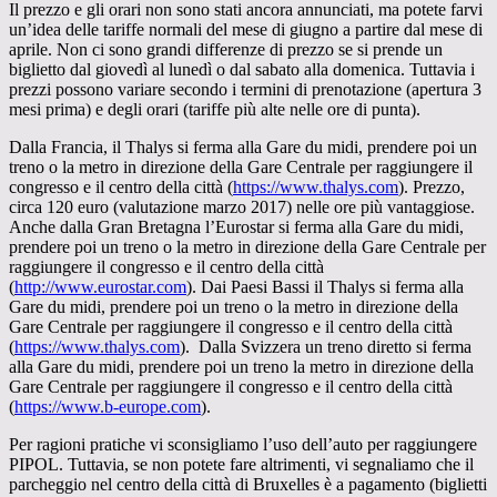
Il prezzo e gli orari non sono stati ancora annunciati, ma potete farvi
unʼidea delle tariffe normali del mese di giugno a partire dal mese di
aprile. Non ci sono grandi differenze di prezzo se si prende un
biglietto dal giovedì al lunedì o dal sabato alla domenica. Tuttavia i
prezzi possono variare secondo i termini di prenotazione (apertura 3
mesi prima) e degli orari (tariffe più alte nelle ore di punta).
Dalla Francia, il Thalys si ferma alla Gare du midi, prendere poi un
treno o la metro in direzione della Gare Centrale per raggiungere il
congresso e il centro della città (
https://www.thalys.com
). Prezzo,
circa 120 euro (valutazione marzo 2017) nelle ore più vantaggiose.
Anche dalla Gran Bretagna lʼEurostar si ferma alla Gare du midi,
prendere poi un treno o la metro in direzione della Gare Centrale per
raggiungere il congresso e il centro della città
(
http://www.eurostar.com
). Dai Paesi Bassi il Thalys si ferma alla
Gare du midi, prendere poi un treno o la metro in direzione della
Gare Centrale per raggiungere il congresso e il centro della città
(
https://www.thalys.com
). Dalla Svizzera un treno diretto si ferma
alla Gare du midi, prendere poi un treno la metro in direzione della
Gare Centrale per raggiungere il congresso e il centro della città
(
https://www.b-europe.com
).
Per ragioni pratiche vi sconsigliamo lʼuso dellʼauto per raggiungere
PIPOL. Tuttavia, se non potete fare altrimenti, vi segnaliamo che il
parcheggio nel centro della città di Bruxelles è a pagamento (biglietti