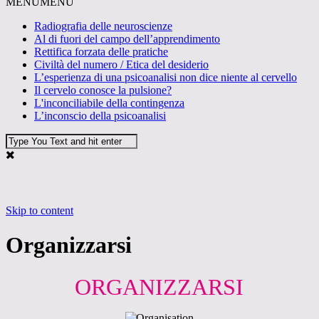
MENU
MENU
Radiografia delle neuroscienze
Al di fuori del campo dell’apprendimento
Rettifica forzata delle pratiche
Civiltà del numero / Etica del desiderio
L’esperienza di una psicoanalisi non dice niente al cervello
Il cervelo conosce la pulsione?
L'inconciliabile della contingenza
L’inconscio della psicoanalisi
Skip to content
Organizzarsi
ORGANIZZARSI