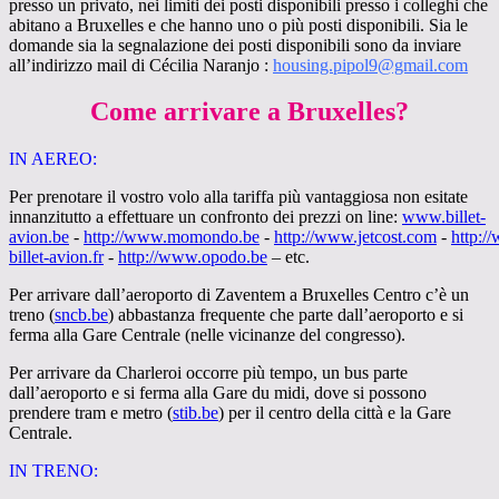
presso un privato, nei limiti dei posti disponibili presso i colleghi che
abitano a Bruxelles e che hanno uno o più posti disponibili. Sia le
domande sia la segnalazione dei posti disponibili sono da inviare
allʼindirizzo mail di Cécilia Naranjo :
housing.pipol9@gmail.com
Come arrivare a Bruxelles?
IN AEREO:
Per prenotare il vostro volo alla tariffa più vantaggiosa non esitate
innanzitutto a effettuare un confronto dei prezzi on line:
www.billet-
avion.be
-
http://www.momondo.be
-
http://www.jetcost.com
-
http:/
billet-avion.fr
-
http://www.opodo.be
– etc.
Per arrivare dallʼaeroporto di Zaventem a Bruxelles Centro cʼè un
treno (
sncb.be
) abbastanza frequente che parte dallʼaeroporto e si
ferma alla Gare Centrale (nelle vicinanze del congresso).
Per arrivare da Charleroi occorre più tempo, un bus parte
dallʼaeroporto e si ferma alla Gare du midi, dove si possono
prendere tram e metro (
stib.be
) per il centro della città e la Gare
Centrale.
IN TRENO: