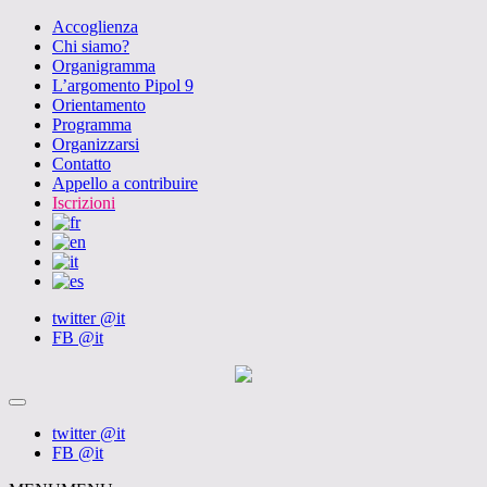
Accoglienza
Chi siamo?
Organigramma
L’argomento Pipol 9
Orientamento
Programma
Organizzarsi
Contatto
Appello a contribuire
Iscrizioni
twitter @it
FB @it
twitter @it
FB @it