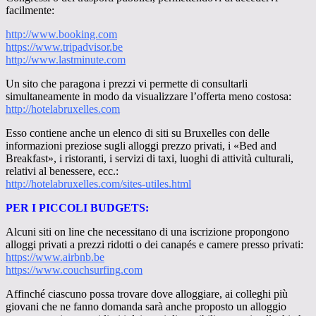
facilmente:
http://www.booking.com
https://www.tripadvisor.be
http://www.lastminute.com
Un sito che paragona i prezzi vi permette di consultarli
simultaneamente in modo da visualizzare lʼofferta meno costosa:
http://hotelabruxelles.com
Esso contiene anche un elenco di siti su Bruxelles con delle
informazioni preziose sugli alloggi prezzo privati, i «Bed and
Breakfast», i ristoranti, i servizi di taxi, luoghi di attività culturali,
relativi al benessere, ecc.:
http://hotelabruxelles.com/sites-utiles.htm
l
PER I PICCOLI BUDGETS:
Alcuni siti on line che necessitano di una iscrizione propongono
alloggi privati a prezzi ridotti o dei canapés e camere presso privati:
https://www.airbnb.be
https://www.couchsurfing.com
Affinché ciascuno possa trovare dove alloggiare, ai colleghi più
giovani che ne fanno domanda sarà anche proposto un alloggio