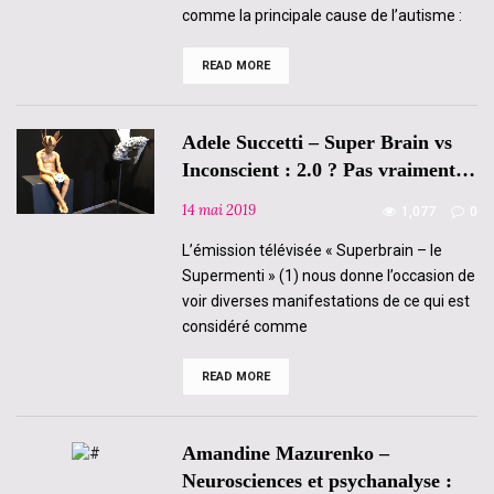
comme la principale cause de l’autisme :
READ MORE
Céline
Aulit
–
Un
enthousiasme
Adele Succetti – Super Brain vs
en-
corps
Inconscient : 2.0 ? Pas vraiment…
14 mai 2019
1,077
0
L’émission télévisée « Superbrain – le
Supermenti » (1) nous donne l’occasion de
voir diverses manifestations de ce qui est
considéré comme
READ MORE
Adele
Succetti
–
Super
Brain
Amandine Mazurenko –
vs
Inconscient
Neurosciences et psychanalyse :
: