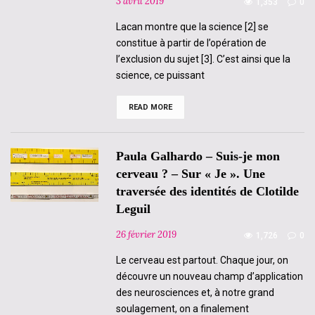
3 avril 2019
1,353
0
Lacan montre que la science [2] se
constitue à partir de l’opération de
l’exclusion du sujet [3]. C’est ainsi que la
science, ce puissant
READ MORE
Araceli
Teixido
–
Clinique
sous
Paula Galhardo – Suis-je mon
transfert
versus
cerveau ? – Sur « Je ». Une
corrélation
traversée des identités de Clotilde
statistique
Leguil
26 février 2019
1,726
0
Le cerveau est partout. Chaque jour, on
découvre un nouveau champ d’application
des neurosciences et, à notre grand
soulagement, on a finalement