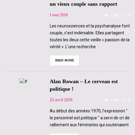
un vieux couple sans rapport
2.0
?
Pas
1 mai 2019
1,763
0
vraiment…
Les neurosciences et la psychanalyse font
couple, c’est indéniable. Elles partagent
toutes les deux cette vieille « passion de la
vérité ». L’une recherche
READ MORE
Amandine
Mazurenko
–
Neurosciences
et
Alan Rowan – Le cerveau est
psychanalyse
:
politique !
un
vieux
25 avril 2019
1,190
0
couple
sans
rapport
Au début des années 1970, l'expression "
le personnel est politique " a servi de cri de
ralliement aux féministes qui soutenaient