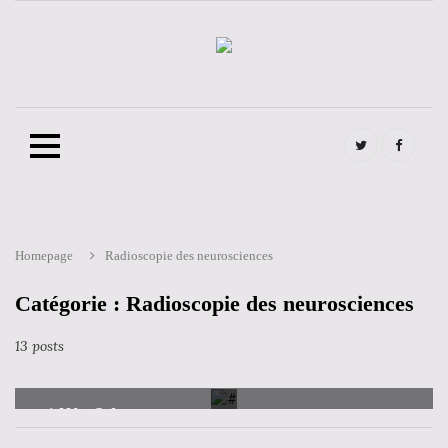
twitter
FB
Homepage
Radioscopie des neurosciences
Skip
to
content
Catégorie : Radioscopie des neurosciences
CATEGORIES
RADIOSCOPIE DES NEUROSCIENCES
Alain LE BARS – Repackaging.
13 posts
3 juillet 2019
1,332
0