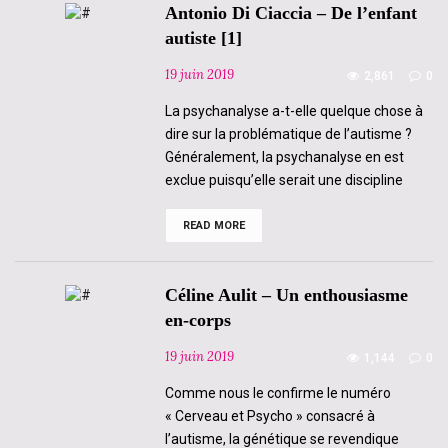
Antonio Di Ciaccia – De l’enfant
autiste [1]
19 juin 2019
2,861
0
La psychanalyse a-t-elle quelque chose à
dire sur la problématique de l’autisme ?
Généralement, la psychanalyse en est
exclue puisqu’elle serait une discipline
READ MORE
Antonio
Di
Ciaccia
–
De
Céline Aulit – Un enthousiasme
l’enfant
autiste
en-corps
[1]
19 juin 2019
1,144
0
Comme nous le confirme le numéro
« Cerveau et Psycho » consacré à
l’autisme, la génétique se revendique