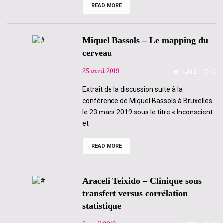
READ MORE
Alan
Rowan
–
Le
cerveau
Miquel Bassols – Le mapping du
est
politique
cerveau
!
25 avril 2019
1,412
0
Extrait de la discussion suite à la
conférence de Miquel Bassols à Bruxelles
le 23 mars 2019 sous le titre « Inconscient
et
READ MORE
Miquel
Bassols
–
Le
mapping
Araceli Teixido – Clinique sous
du
cerveau
transfert versus corrélation
statistique