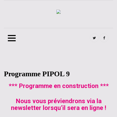
twitter
FB
Skip
Programme PIPOL 9
to
content
*** Programme en construction ***
Nous vous préviendrons via la
newsletter lorsqu’il sera en ligne !